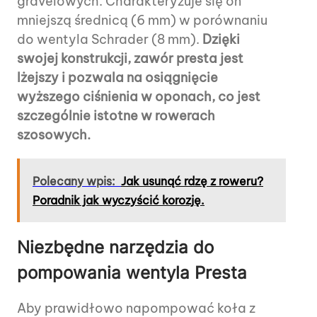
gravelowych. Charakteryzuje się on
mniejszą średnicą (6 mm) w porównaniu
do wentyla Schrader (8 mm).
Dzięki
swojej konstrukcji, zawór presta jest
lżejszy i pozwala na osiągnięcie
wyższego ciśnienia w oponach, co jest
szczególnie istotne w rowerach
szosowych.
Polecany wpis:
Jak usunąć rdzę z roweru?
Poradnik jak wyczyścić korozję.
Niezbędne narzędzia do
pompowania wentyla Presta
Aby prawidłowo napompować koła z