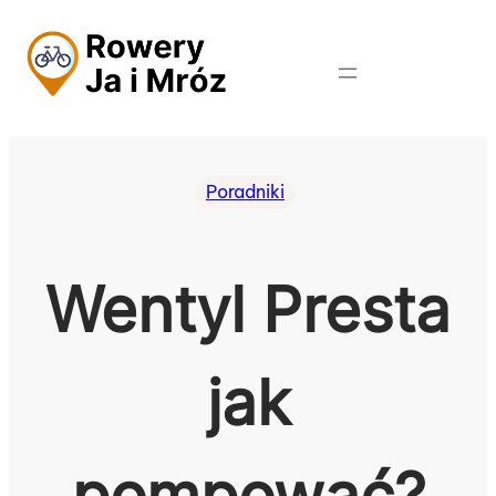
Przejdź
do
treści
Poradniki
Wentyl Presta
jak
pompować?