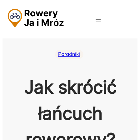
Przejdź
do
treści
Poradniki
Jak skrócić
łańcuch
rowerowy?