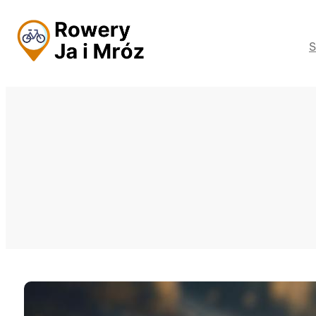
Przejdź
do
S
treści