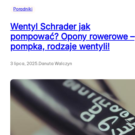
Poradniki
Wentyl Schrader jak
pompować? Opony rowerowe –
pompka, rodzaje wentyli!
3 lipca, 2025
.
Danuta Walczyn