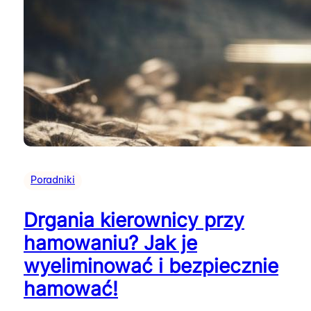
Poradniki
Drgania kierownicy przy
hamowaniu? Jak je
wyeliminować i bezpiecznie
hamować!