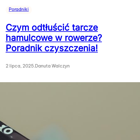
Poradniki
Czym odtłuścić tarcze
hamulcowe w rowerze?
Poradnik czyszczenia!
2 lipca, 2025
.
Danuta Walczyn