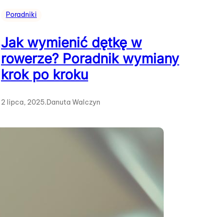
Poradniki
Jak wymienić dętkę w
rowerze? Poradnik wymiany
krok po kroku
2 lipca, 2025
.
Danuta Walczyn