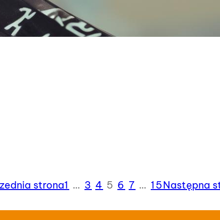
zednia strona
1
…
3
4
5
6
7
…
15
Następna s