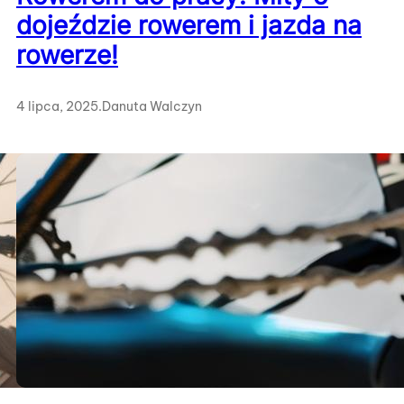
dojeździe rowerem i jazda na
rowerze!
4 lipca, 2025
.
Danuta Walczyn