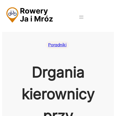
Przejdź
do
treści
Poradniki
Drgania
kierownicy
przy