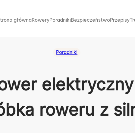
trona główna
Rowery
Poradniki
Bezpieczeństwo
Przepisy
Tr
Poradniki
rower elektryczny
óbka roweru z sil