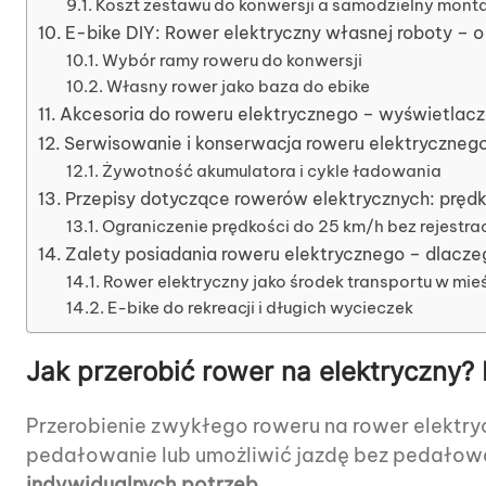
Koszt zestawu do konwersji a samodzielny mont
E-bike DIY: Rower elektryczny własnej roboty – 
Wybór ramy roweru do konwersji
Własny rower jako baza do ebike
Akcesoria do roweru elektrycznego – wyświetlac
Serwisowanie i konserwacja roweru elektrycznego
Żywotność akumulatora i cykle ładowania
Przepisy dotyczące rowerów elektrycznych: prędko
Ograniczenie prędkości do 25 km/h bez rejestrac
Zalety posiadania roweru elektrycznego – dlacze
Rower elektryczny jako środek transportu w mie
E-bike do rekreacji i długich wycieczek
Jak przerobić rower na elektryczny
Przerobienie zwykłego roweru na rower elektr
pedałowanie lub umożliwić jazdę bez pedałow
indywidualnych potrzeb.