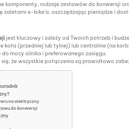
 komponenty, rodzaje zestawów do konwersji oraz 
ię zaletami e-bike’a, oszczędzając pieniądze i do
ji
jest kluczowy i zależy od Twoich potrzeb i budże
oła (przedniej lub tylnej) lub centralnie (na korb
o mocy silnika i preferowanego zasięgu.
j się, że wszystkie połączenia są prawidłowo zabe
poradnik
czny?
ru na elektryczny
awu do konwersji
czny