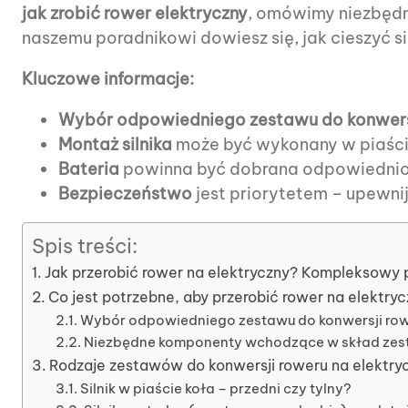
jak zrobić rower elektryczny
, omówimy niezbędne
naszemu poradnikowi dowiesz się, jak cieszyć s
Kluczowe informacje:
Wybór odpowiedniego zestawu do konwers
Montaż silnika
może być wykonany w piaście k
Bateria
powinna być dobrana odpowiednio d
Bezpieczeństwo
jest priorytetem – upewni
Spis treści:
Jak przerobić rower na elektryczny? Kompleksowy 
Co jest potrzebne, aby przerobić rower na elektry
Wybór odpowiedniego zestawu do konwersji rowe
Niezbędne komponenty wchodzące w skład zest
Rodzaje zestawów do konwersji roweru na elektry
Silnik w piaście koła – przedni czy tylny?