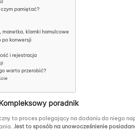
aż
o czym pamiętać?
z, manetka, klamki hamulcowe
 po konwersji
ść i rejestracja
ji
go warto przerobić?
ście
? Kompleksowy poradnik
yczny to proces polegający na dodaniu do niego 
ania.
Jest to sposób na unowocześnienie posiadan