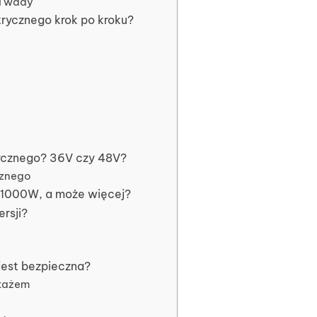
 i wady
rycznego krok po kroku?
rycznego? 36V czy 48V?
cznego
, 1000W, a może więcej?
rsji?
jest bezpieczna?
tażem