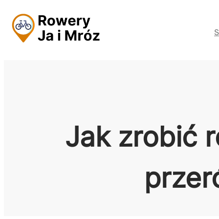
Przejdź
do
S
treści
Jak zrobić 
przer