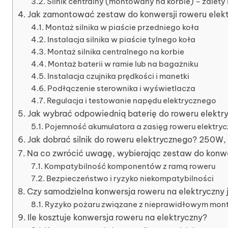
Silnik centralny (montowany na korbie) – zalety
Jak zamontować zestaw do konwersji roweru elekt
Montaż silnika w piaście przedniego koła
Instalacja silnika w piaście tylnego koła
Montaż silnika centralnego na korbie
Montaż baterii w ramie lub na bagażniku
Instalacja czujnika prędkości i manetki
Podłączenie sterownika i wyświetlacza
Regulacja i testowanie napędu elektrycznego
Jak wybrać odpowiednią baterię do roweru elekt
Pojemność akumulatora a zasięg roweru elektry
Jak dobrać silnik do roweru elektrycznego? 250W
Na co zwrócić uwagę, wybierając zestaw do konwe
Kompatybilność komponentów z ramą roweru
Bezpieczeństwo i ryzyko niekompatybilności
Czy samodzielna konwersja roweru na elektryczny 
Ryzyko pożaru związane z nieprawidłowym mon
Ile kosztuje konwersja roweru na elektryczny?