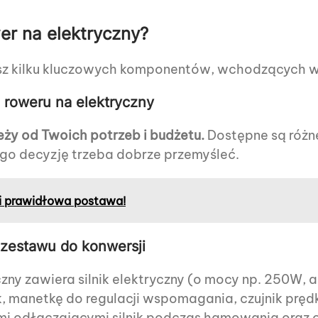
er na elektryczny?
esz kilku kluczowych komponentów, wchodzących w
roweru na elektryczny
eży od Twoich potrzeb i budżetu.
Dostępne są różne
go decyzję trzeba dobrze przemyśleć.
 i prawidłowa postawa!
zestawu do konwersji
zny zawiera silnik elektryczny (o mocy np. 250W, 
, manetkę do regulacji wspomagania, czujnik pręd
mi odłączającymi silnik podczas hamowania oraz