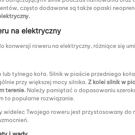
nentów, często dodawane są także opaski neop
lektryczny.
ru na elektryczny
 konwersji roweru na elektryczny, różniące się umi
ub tylnego koła. Silnik w piaście przedniego koła
lnie przy większej mocy silnika.
Z kolei silnik w p
m terenie.
Należy pamiętać o dopasowaniu szeroko
m to popularne rozwiązanie.
 widelec Twojego roweru jest przystosowany do mo
wzmocnień.
ety i wady