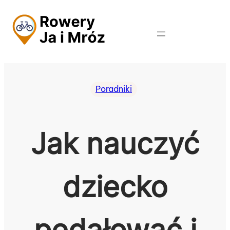
Przejdź
do
treści
Poradniki
Jak nauczyć
dziecko
pedałować i