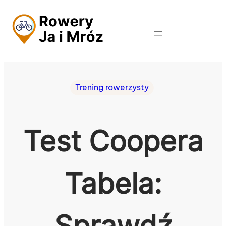
Przejdź
do
treści
Trening rowerzysty
Test Coopera
Tabela:
Sprawdź