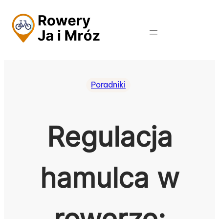
Przejdź
do
treści
Poradniki
Regulacja
hamulca w
rowerze: