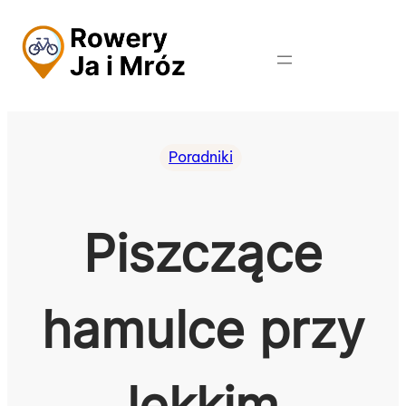
Przejdź
do
treści
Poradniki
Piszczące
hamulce przy
lekkim