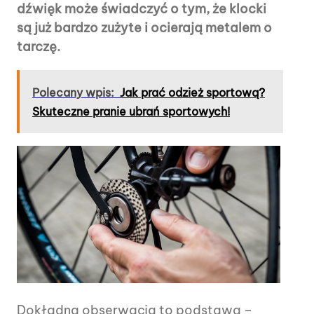
dźwięk może świadczyć o tym, że klocki
są już bardzo zużyte i ocierają metalem o
tarczę.
Polecany wpis:
Jak prać odzież sportową?
Skuteczne pranie ubrań sportowych!
Dokładna obserwacja to podstawa –