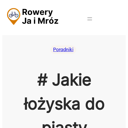
Przejdź
do
treści
Poradniki
# Jakie
łożyska do
piasty