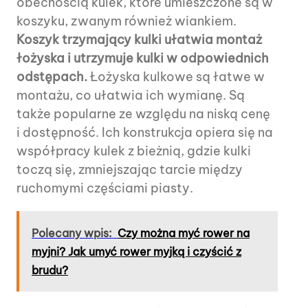
obecnością kulek, które umieszczone są w
koszyku, zwanym również wiankiem.
Koszyk trzymający kulki ułatwia montaż
łożyska i utrzymuje kulki w odpowiednich
odstępach.
Łożyska kulkowe są łatwe w
montażu, co ułatwia ich wymianę. Są
także popularne ze względu na niską cenę
i dostępność. Ich konstrukcja opiera się na
współpracy kulek z bieżnią, gdzie kulki
toczą się, zmniejszając tarcie między
ruchomymi częściami piasty.
Polecany wpis:
Czy można myć rower na
myjni? Jak umyć rower myjką i czyścić z
brudu?