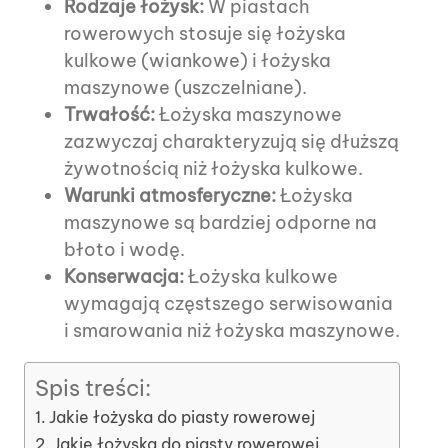
Rodzaje łożysk:
W piastach
rowerowych stosuje się łożyska
kulkowe (wiankowe) i łożyska
maszynowe (uszczelniane).
Trwałość:
Łożyska maszynowe
zazwyczaj charakteryzują się dłuższą
żywotnością niż łożyska kulkowe.
Warunki atmosferyczne:
Łożyska
maszynowe są bardziej odporne na
błoto i wodę.
Konserwacja:
Łożyska kulkowe
wymagają częstszego serwisowania
i smarowania niż łożyska maszynowe.
Spis treści:
Jakie łożyska do piasty rowerowej
Jakie łożyska do piasty rowerowej