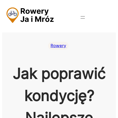
Przejdź
do
treści
Rowery
Jak poprawić
kondycję?
Najlepsze