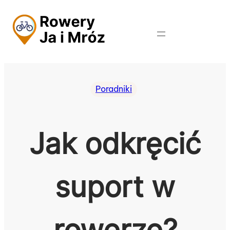
Przejdź
do
treści
Poradniki
Jak odkręcić
suport w
rowerze?