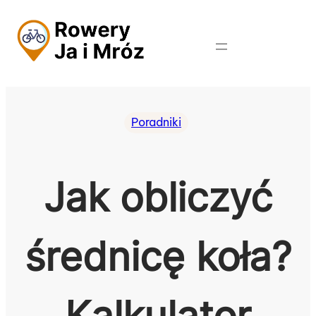
Przejdź
do
treści
Poradniki
Jak obliczyć
średnicę koła?
Kalkulator