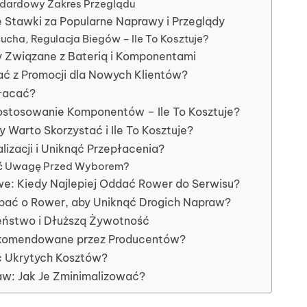
ndardowy Zakres Przeglądu
 Stawki za Popularne Naprawy i Przeglądy
ha, Regulacja Biegów – Ile To Kosztuje?
 Związane z Baterią i Komponentami
ać z Promocji dla Nowych Klientów?
płacać?
stosowanie Komponentów – Ile To Kosztuje?
Warto Skorzystać i Ile To Kosztuje?
izacji i Uniknąć Przepłacenia?
ać Uwagę Przed Wyborem?
we: Kiedy Najlepiej Oddać Rower do Serwisu?
bać o Rower, aby Uniknąć Drogich Napraw?
eństwo i Dłuższą Żywotność
Rekomendowane przez Producentów?
ać Ukrytych Kosztów?
w: Jak Je Zminimalizować?