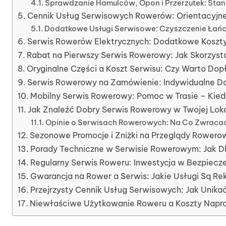
Sprawdzanie Hamulców, Opon i Przerzutek: Sta
Cennik Usług Serwisowych Rowerów: Orientacyjne
Dodatkowe Usługi Serwisowe: Czyszczenie Łańcuc
Serwis Rowerów Elektrycznych: Dodatkowe Koszty
Rabat na Pierwszy Serwis Rowerowy: Jak Skorzyst
Oryginalne Części a Koszt Serwisu: Czy Warto Do
Serwis Rowerowy na Zamówienie: Indywidualne Do
Mobilny Serwis Rowerowy: Pomoc w Trasie – Kiedy 
Jak Znaleźć Dobry Serwis Rowerowy w Twojej Lokal
Opinie o Serwisach Rowerowych: Na Co Zwrac
Sezonowe Promocje i Zniżki na Przeglądy Rowero
Porady Techniczne w Serwisie Rowerowym: Jak D
Regularny Serwis Roweru: Inwestycja w Bezpiecz
Gwarancja na Rower a Serwis: Jakie Usługi Są 
Przejrzysty Cennik Usług Serwisowych: Jak Unik
Niewłaściwe Użytkowanie Roweru a Koszty Napra