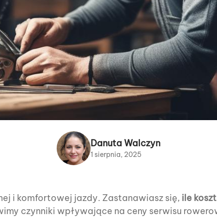
Danuta Walczyn
1 sierpnia, 2025
ej i komfortowej jazdy. Zastanawiasz się,
ile kos
imy czynniki wpływające na ceny serwisu rower