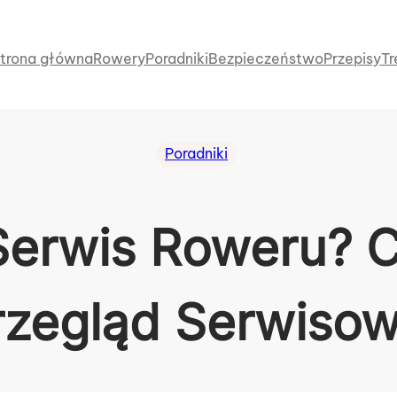
trona główna
Rowery
Poradniki
Bezpieczeństwo
Przepisy
Tr
Poradniki
 Serwis Roweru? C
rzegląd Serwisow