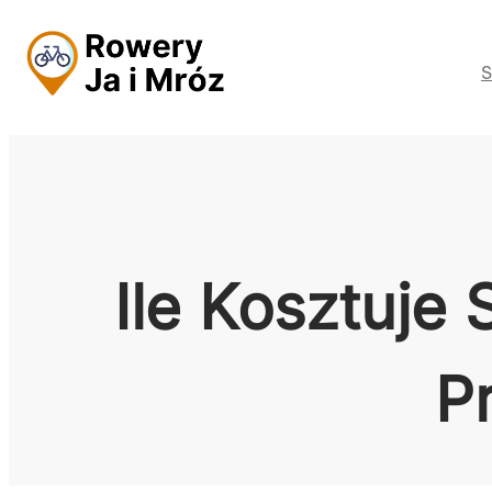
Przejdź
do
S
treści
Ile Kosztuje
P