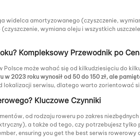
widelca amortyzowanego (czyszczenie, wymiana ol
yszczenie, wymiana oleju i wszystkich uszczelek
 Roku? Kompleksowy Przewodnik po Ce
Polsce może wahać się od kilkudziesięciu do kilkus
u w 2023 roku wynosił od 50 do 150 zł, ale pamiętaj
 lokalizacji serwisu, dlatego warto zorientować s
erowego? Kluczowe Czynniki
entów, od rodzaju roweru po zakres niezbędnych 
lektryczny), a także od tego, czy potrzebujesz tyl
er, ensuring you get the best serwis rowerowy c