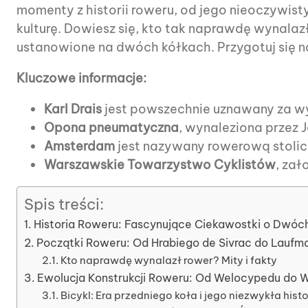
momenty z historii roweru, od jego nieoczywis
kulturę. Dowiesz się, kto tak naprawdę wynalaz
ustanowione na dwóch kółkach. Przygotuj się 
Kluczowe informacje:
Karl Drais
jest powszechnie uznawany za w
Opona pneumatyczna
, wynaleziona przez 
Amsterdam
jest nazywany rowerową stolic
Warszawskie Towarzystwo Cyklistów
, zał
Spis treści:
Historia Roweru: Fascynujące Ciekawostki o Dwóc
Początki Roweru: Od Hrabiego de Sivrac do Laufma
Kto naprawdę wynalazł rower? Mity i fakty
Ewolucja Konstrukcji Roweru: Od Welocypedu do
Bicykl: Era przedniego koła i jego niezwykła histo