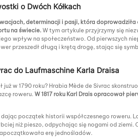
wostki o Dwóch Kółkach
wacjach, determinacji i pasji, która doprowadziła
rtu na świecie.
W tym artykule przyjrzymy się ni
jego wpływ na społeczeństwo. Od pierwszych nie
er przeszedł długą i krętą drogę, stając się sym
rac do Laufmaschine Karla Draisa
ł już w 1790 roku? Hrabia Mède de Sivrac skonstru
azcę roweru.
W 1817 roku Karl Drais opracował pi
 dając początek historii współczesnego roweru. L
bciej niż pieszo, odpychając się nogami od ziemi.
zapoczątkowała erę jednośladów.