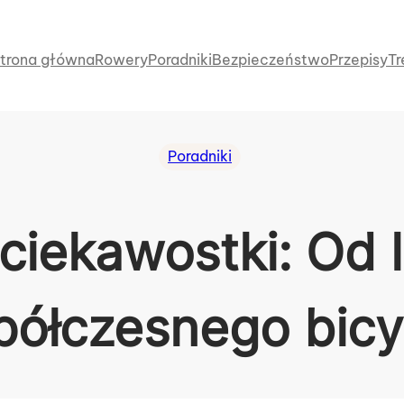
trona główna
Rowery
Poradniki
Bezpieczeństwo
Przepisy
Tr
Poradniki
 ciekawostki: Od
ółczesnego bicy