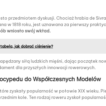
sto przedmiotem dyskusji. Chociaż hrabia de Sivr
wana w 1818 roku, jest uznawana za pierwszy prakty
sób wniosło swój wkład.
abela, jak dobrać ciśnienie?
ędzany siłą ludzkich mięśni, dając początek now
dament dla przyszłych innowacji rowerowych.
elocypedu do Współczesnych Modelów
óre zyskały popularność w połowie XIX wieku. Pi
nim kole. Ten rodzaj roweru zyskał popularność w