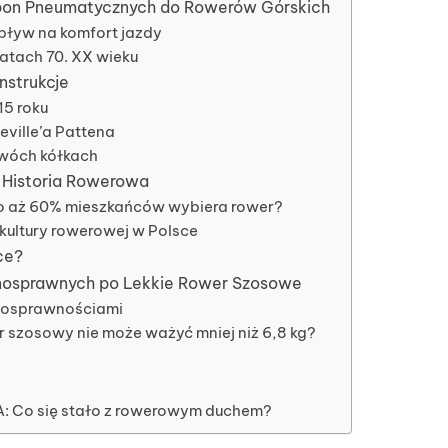
Opon Pneumatycznych do Rowerów Górskich
pływ na komfort jazdy
latach 70. XX wieku
nstrukcje
15 roku
eville’a Pattena
dwóch kółkach
a Historia Rowerowa
o aż 60% mieszkańców wybiera rower?
ultury rowerowej w Polsce
ce?
łnosprawnych po Lekkie Rower Szosowe
nosprawnościami
 szosowy nie może ważyć mniej niż 6,8 kg?
A: Co się stało z rowerowym duchem?