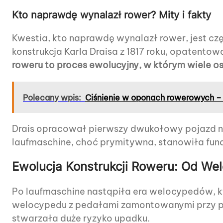
Kto naprawdę wynalazł rower? Mity i fakty
Kwestia, kto naprawdę wynalazł rower, jest czę
konstrukcja Karla Draisa z 1817 roku, opatento
roweru to proces ewolucyjny, w którym wiele o
Polecany wpis:
Ciśnienie w oponach rowerowych – t
Drais opracował pierwszy dwukołowy pojazd nap
laufmaschine, choć prymitywna, stanowiła fun
Ewolucja Konstrukcji Roweru: Od W
Po laufmaschine nastąpiła era welocypedów, kt
welocypedu z pedałami zamontowanymi przy przed
stwarzała duże ryzyko upadku.