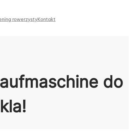
ening rowerzysty
Kontakt
 laufmaschine do
kla!