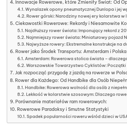
Innowacje Rowerowe, które Zmieniły Świat: Od 
Wynalazek opony pneumatycznej Dunlopa i jej w
Rower górski: Narodziny nowej ery kolarstwa w 
Ciekawostki Rowerowe: Rekordy i Niesamowite Ko
Najdłuższy rower świata: Imponujący rekord z 20
Najmniejszy rower świata: Miniaturowy pojazd N
Najwyższe rowery: Ekstremalne konstrukcje na 
Rower jako Środek Transportu: Amsterdam i Polsk
Amsterdam: Rowerowa stolica świata – dlaczeg
Warszawskie Towarzystwo Cyklistów: Początki k
Jak rozpocząć przygodę z jazdą na rowerze w Pols
Rower dla Każdego: Od Handbike dla Osób Niepe
Handbike: Rowerowa wolność dla osób z niepeł
Lekkość w kolarstwie szosowym: Dlaczego rower
Porównanie materiałów ram rowerowych:
Rowerowe Paradoksy i Smutne Statystyki
Spadek popularności roweru wśród dzieci w US