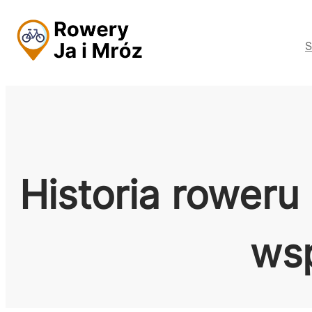
Przejdź
do
S
treści
Historia roweru
wsp