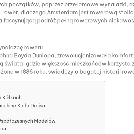
tych początków, poprzez przełomowe wynalazki, a
ł rower, dlaczego Amsterdam jest rowerową stolic
na fascynującą podróż pełną rowerowych ciekawost
ynalazcę roweru.
Johna Boyda Dunlopa, zrewolucjonizowała komfort 
ą świata, gdzie większość mieszkańców korzysta z
ożone w 1886 roku, świadczy o bogatej historii row
h Kółkach
schine Karla Draisa
 Współczesnych Modelów
ria