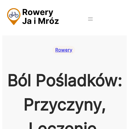
Przejdź
do
treści
Rowery
Ból Pośladków:
Przyczyny,
Leczenie,