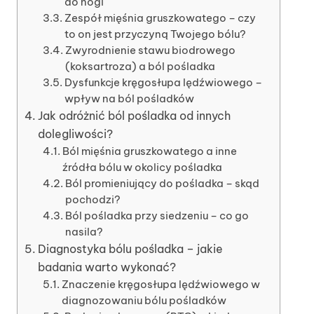
do nogi
Zespół mięśnia gruszkowatego – czy
to on jest przyczyną Twojego bólu?
Zwyrodnienie stawu biodrowego
(koksartroza) a ból pośladka
Dysfunkcje kręgosłupa lędźwiowego –
wpływ na ból pośladków
Jak odróżnić ból pośladka od innych
dolegliwości?
Ból mięśnia gruszkowatego a inne
źródła bólu w okolicy pośladka
Ból promieniujący do pośladka – skąd
pochodzi?
Ból pośladka przy siedzeniu – co go
nasila?
Diagnostyka bólu pośladka – jakie
badania warto wykonać?
Znaczenie kręgosłupa lędźwiowego w
diagnozowaniu bólu pośladków